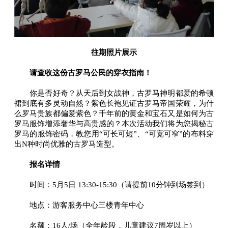
往期照片展示
请查收这份古罗马公民的穿衣指南！
你是否好奇？从天后到女战神，古罗马神明都爱的希顿
裙到底有多灵动自然？紫色长袍见证古罗马帝国荣耀，为什
么罗马贵族都偏爱紫色？千年前的黄金和宝石又是如何为古
罗马服饰增添奢华与高贵感的？本次活动我们将为您揭秘古
罗马的服饰密码，教您用“可长可短”、“可宽可窄”的布料穿
出N种时尚优雅的古罗马造型。
报名详情
时间：5月5日 13:30-15:30（请提前10分钟到场签到）
地点：游客服务中心三楼青年中心
名额：16人/场（全年龄段，儿童建议7周岁以上）